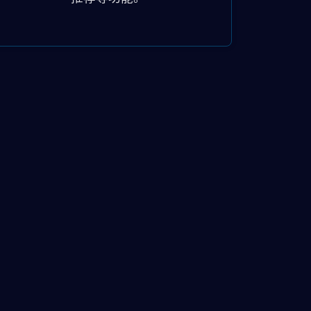
动微扑克下载
jiyoujiaoliu@j9.com
庆阳市推端谷45号.
+13594780208