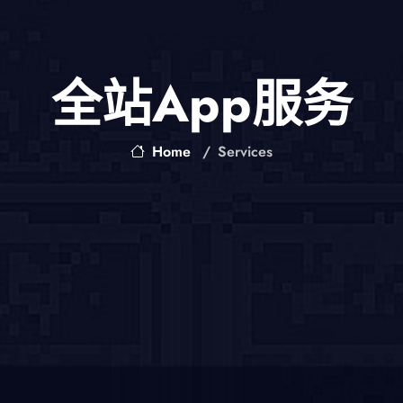
全站app服务
Home
Services