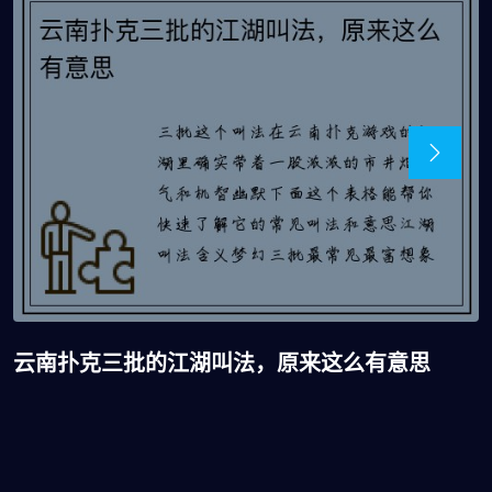
云南扑克三批的江湖叫法，原来这么有意思