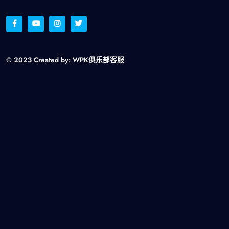
© 2023 Created by:
WPK俱乐部客服