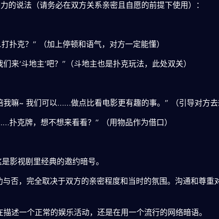
惑力的说法（请务必在双方关系亲密且自愿的前提下使用）：
…打扑克？” （加上停顿和语气，对方一定能懂）
我们来‘斗地主’吧？”（斗地主也是扑克玩法，此处双关）
陪我嘛~ 我们可以……做点比看电影更有趣的事。” （引导对方
……扑克牌，想不想来看看？” （用物品作为借口）
 这是影视剧里经典的邀约暗号。
功与否，完全取决于双方的亲密程度和当时的氛围。沟通和尊重
在描述一个正常的娱乐活动，还是在用一个流行的网络暗语。