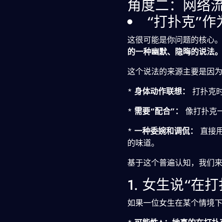
角度二：网络流
“打扑克”
这很可能是你问题的核心
的一种幽默、隐晦的说法
这个说法的来源主要是因
*
身体动作联想：
打扑克时
*
需要“配合”：
像打扑克
*
一种委婉和调侃：
直接用
的味道。
基于这个普遍认知，我们
1. 女生说“在
如果一位女生在某个情境下