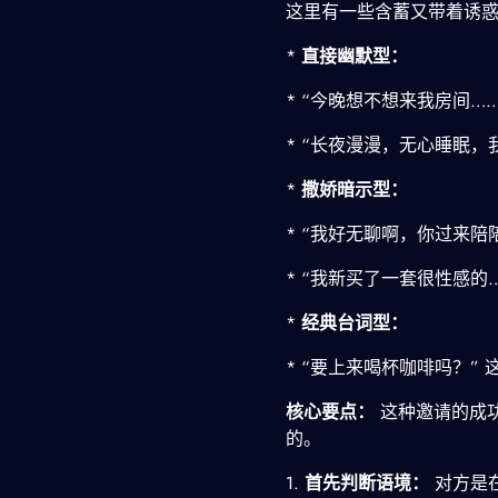
这里有一些含蓄又带着诱
*
直接幽默型：
* “今晚想不想来我房间…
* “长夜漫漫，无心睡眠，
*
撒娇暗示型：
* “我好无聊啊，你过来陪
* “我新买了一套很性感的
*
经典台词型：
* “要上来喝杯咖啡吗？”
核心要点：
这种邀请的成
的。
1.
首先判断语境：
对方是