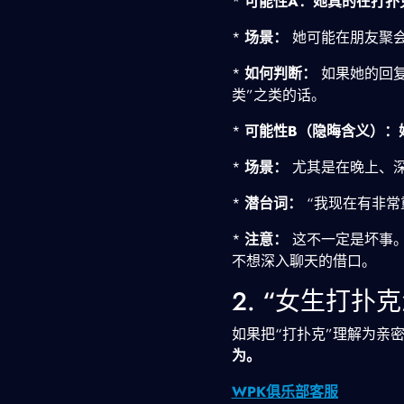
*
可能性A：她真的在打扑
*
场景：
她可能在朋友聚
*
如何判断：
如果她的回复
类”之类的话。
*
可能性B（隐晦含义）：
*
场景：
尤其是在晚上、深
*
潜台词：
“我现在有非常
*
注意：
这不一定是坏事。
不想深入聊天的借口。
2. “女生打
如果把“打扑克”理解为亲
为。
WPK俱乐部客服