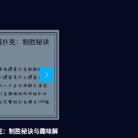
克：制胜秘诀与趣味解