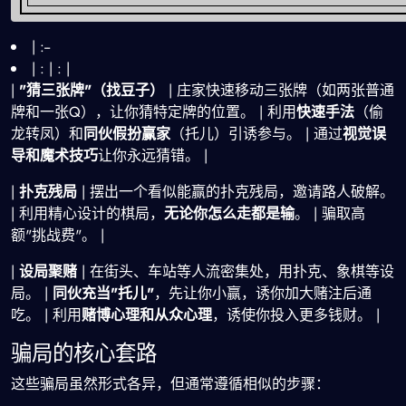
| :--
| : | : |
|
"猜三张牌"（找豆子）
| 庄家快速移动三张牌（如两张普通
牌和一张Q），让你猜特定牌的位置。 | 利用
快速手法
（偷
龙转凤）和
同伙假扮赢家
（托儿）引诱参与。 | 通过
视觉误
导和魔术技巧
让你永远猜错。 |
|
扑克残局
| 摆出一个看似能赢的扑克残局，邀请路人破解。
| 利用精心设计的棋局，
无论你怎么走都是输
。 | 骗取高
额"挑战费"。 |
|
设局聚赌
| 在街头、车站等人流密集处，用扑克、象棋等设
局。 |
同伙充当"托儿"
，先让你小赢，诱你加大赌注后通
吃。 | 利用
赌博心理和从众心理
，诱使你投入更多钱财。 |
骗局的核心套路
这些骗局虽然形式各异，但通常遵循相似的步骤：