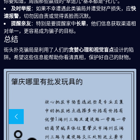
你要知道，周围那些赢钱的"幸运儿"基本都是"托儿"。
及时举报
：如果不幸遭遇此类骗局并遭受财产损失，应
快
速报警
，切勿因自责或觉得丢脸而沉默。
提醒亲友
：特别是要提醒家中
长辈
，他们信息获取渠道相
对单一，更容易成为骗子的目标。
总结
街头扑克骗局是利用了人们的
贪婪心理和视觉盲点
设计的陷
阱。希望这些信息能帮助你看清真相，保护好自己的财物。