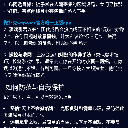
1.
布网选目标
：骗子常在
人流密集
的区域设局，专门寻找那
些
好奇、有点闲钱且心存侥幸
的路人下手。
微扑克wepoker官方唯一正版app
2.
演戏引君入瓮
：团伙成员会扮演成互不相识的"玩家"或"路
人"，在你围观时
故意赢钱
，并大声议论"很容易"、"赚翻
了"，以此
刺激你的贪念
，削弱你的判断力。
3.
操控与收网
：庄家会运用
娴熟的作弊手法
（类似魔术技
巧）控制游戏结果。通常会让你在开始时
小赢一两把
，让你
误以为运气不错、有利可图。一旦你投入大额资金，他们会
立刻确保你输得精光。
️ 如何防范与自我保护
记住以下几点，可以有效避免上当：
坚信"天上不会掉馅饼"
：克服
贪财
和
侥幸
心理，是防范此
类骗局最根本的方法。
远离是非之地
：最简单的自保方法就是
不围观、不参与
。