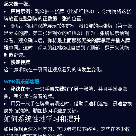
起来像一张
。
应用示例
：观众抽一张牌（比如红桃Q），你悄悄将这张
牌放置在整副牌的
正数第二张
的位置。
随后，你用“双牌展示”的技巧，将顶部的两张牌（第一张
是无关的牌，第二张是观众的红桃Q）作为一张牌展示给观
众看。观众确认后，你将
最上面那张无关的牌拿走并插入牌
堆中间
。这时，观众的红桃Q就自然到了顶部，翻开来就能
制造奇迹。
快速换牌
这个魔术能在一瞬间让观众看到的牌发生变化。
WPK俱乐部客服
秘诀在于
：
一只手事先藏好了另一张牌
，并且手掌要弯
曲，完全遮住藏着的牌。
用另一只手在牌叠前滑过时，借助手速和遮挡，迅速替换
最外面的牌。
勤加练习手速
是关键。
如何系统性地学习和提升
如果你想更深入地学习，可以参考以下路径，这些在不少教