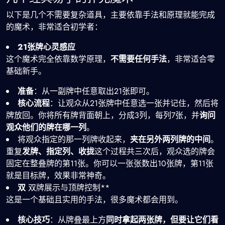
以下是几个不需要复杂道具，主要依靠手法和原理就能完成
的魔术，非常适合初学者：
21张牌心灵感应
这个魔术完全依靠数学原理，
不需要任何手法
，非常适合零
基础新手。
准备
：从一副牌中任意取出21张即可。
核心流程
：让观众从21张牌中任意选一张并记住，然后将
牌放回。你将所有牌背面朝上，分成3列，每列7张，并
询问
观众他们的牌在哪一列
。
将观众指定的那一列牌收起来，
夹在另外两列牌的中间
。
重复
发牌、指定列、收拢
这个过程共三次后，观众选的牌会
固定在整叠牌的第11张。你可以一张张数出10张牌，第11张
就是目标牌，效果非常神奇。
双
双牌展示与顶牌控制**
这是一个基础且实用的手法，很多魔术都会用到。
核心技巧
：从牌叠最上方
同时拿起两张牌，但要让它们看